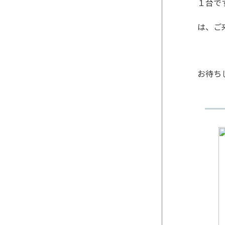
１台で
は、ご
お待ち