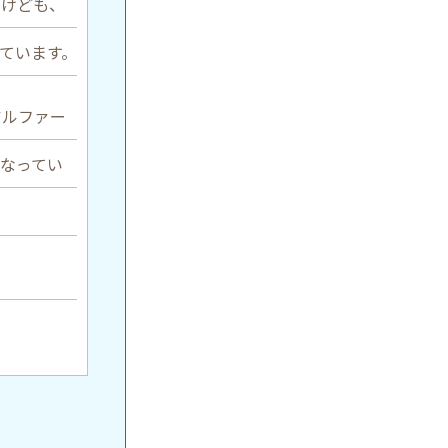
んけども、
ています。
アルファー
くなってい