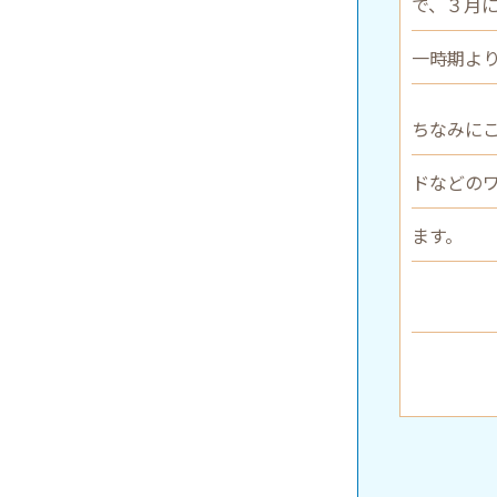
で、３月
一時期よ
ちなみに
ドなどの
ます。