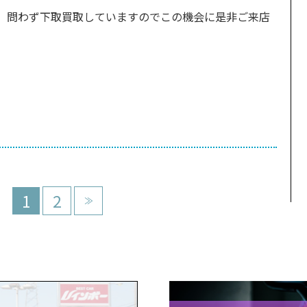
、問わず下取買取していますのでこの機会に是非ご来店
1
2
≫