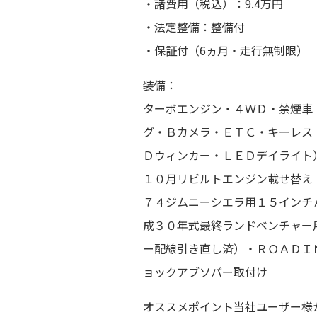
・諸費用（税込）：9.4万円
・法定整備：整備付
・保証付（6ヵ月・走行無制限）
装備：
ターボエンジン・４ＷＤ・禁煙車
グ・Ｂカメラ・ＥＴＣ・キーレス
Ｄウィンカー・ＬＥＤデイライト
１０月リビルトエンジン載せ替え
７４ジムニーシエラ用１５インチ
成３０年式最終ランドベンチャー
ー配線引き直し済）・ＲＯＡＤＩ
ョックアブソバー取付け
オススメポイント当社ユーザー様